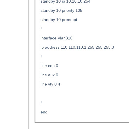
standby 10 ip 10.10.10.254
standby 10 priority 105
standby 10 preempt
!
interface Vlan310
ip address 110.110.110.1 255.255.255.0
!
line con 0
line aux 0
line vty 0 4
!
end