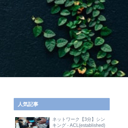
人気記事
ネットワーク【3分】シン
キング - ACL(established)