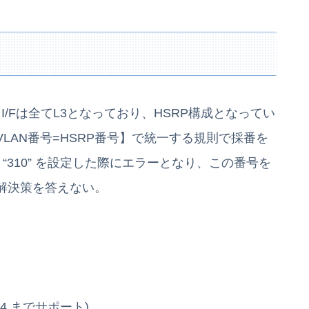
N I/Fは全てL3となっており、HSRP構成となってい
LAN番号=HSRP番号】で統一する規則で採番を
に “310” を設定した際にエラーとなり、この番号を
解決策を答えない。
54 までサポート)