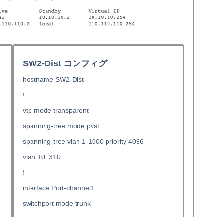
SW2-Dist コンフィグ
hostname SW2-Dist
!
vtp mode transparent
spanning-tree mode pvst
spanning-tree vlan 1-1000 priority 4096
vlan 10, 310
!
interface Port-channel1
switchport mode trunk