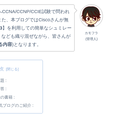
CCNA/CCNP/CCIE試験で問われ
また、本ブログではCiscoさんが無
3
】を利用しての簡単なシュミレー
カモフラ
トなども織り混ぜながら、皆さんが
(管理人)
る内容
)となります。
次
題 :
答 :
の書籍 :
人気ブログのご紹介 :