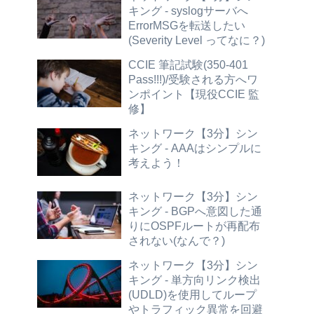
キング - syslogサーバへ
ErrorMSGを転送したい
(Severity Level ってなに？)
CCIE 筆記試験(350-401
Pass!!!)/受験される方へワ
ンポイント【現役CCIE 監
修】
ネットワーク【3分】シン
キング - AAAはシンプルに
考えよう！
ネットワーク【3分】シン
キング - BGPへ意図した通
りにOSPFルートが再配布
されない(なんで？)
ネットワーク【3分】シン
キング - 単方向リンク検出
(UDLD)を使用してループ
やトラフィック異常を回避