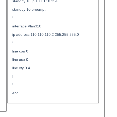
standby 10 ip 10.10.10.254
standby 10 preempt
!
interface Vlan310
ip address 110.110.110.2 255.255.255.0
!
line con 0
line aux 0
line vty 0 4
!
!
end