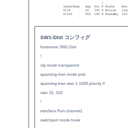
SW1-Dist コンフィグ
hostname SW1-Dist
!
vtp mode transparent
spanning-tree mode pvst
spanning-tree vlan 1-1000 priority 0
vlan 10, 310
!
interface Port-channel1
switchport mode trunk