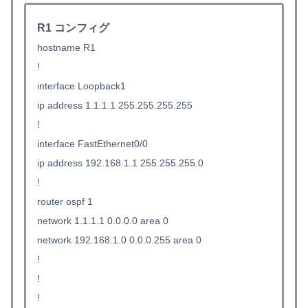
R1 コンフィグ
hostname R1
!
interface Loopback1
ip address 1.1.1.1 255.255.255.255
!
interface FastEthernet0/0
ip address 192.168.1.1 255.255.255.0
!
router ospf 1
network 1.1.1.1 0.0.0.0 area 0
network 192.168.1.0 0.0.0.255 area 0
!
!
!