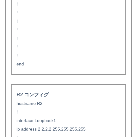
!
!
!
!
!
!
!
end
R2 コンフィグ
hostname R2
!
interface Loopback1
ip address 2.2.2.2 255.255.255.255