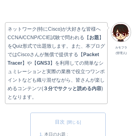
ネットワーク(特にCisco)が大好きな皆様へ
CCNA/CCNP/CCIE試験で問われる【
お題
】
をQuiz形式で出題致します。また、本ブログ
カモフラ
(管理人)
ではCiscoさんが無償で提供する【
Packet
Tracer
】や【
GNS3
】を利用しての簡単なシ
ュミレーションと実際の業務で役立つワンポ
イントなども織り混ぜながら、皆さんが楽し
めるコンテンツ(
３分でサクッと読める内容
)
となります。
目次
本日のお題 :