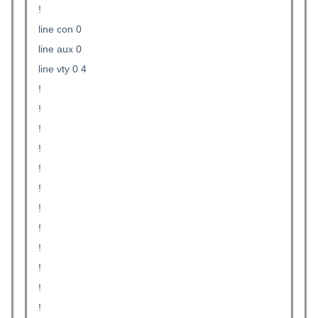
!
line con 0
line aux 0
line vty 0 4
!
!
!
!
!
!
!
!
!
!
!
!