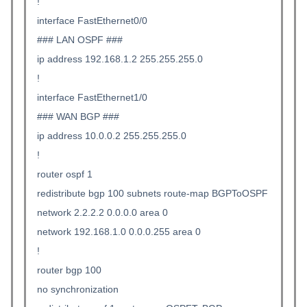
!
interface FastEthernet0/0
### LAN OSPF ###
ip address 192.168.1.2 255.255.255.0
!
interface FastEthernet1/0
### WAN BGP ###
ip address 10.0.0.2 255.255.255.0
!
router ospf 1
redistribute bgp 100 subnets route-map BGPToOSPF
network 2.2.2.2 0.0.0.0 area 0
network 192.168.1.0 0.0.0.255 area 0
!
router bgp 100
no synchronization