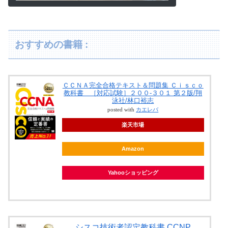
おすすめの書籍 :
ＣＣＮＡ完全合格テキスト＆問題集 Ｃｉｓｃｏ
教科書 ［対応試験］２００-３０１ 第２版/翔
泳社/林口裕志
posted with
カエレバ
楽天市場
Amazon
Yahooショッピング
シスコ技術者認定教科書 CCNP