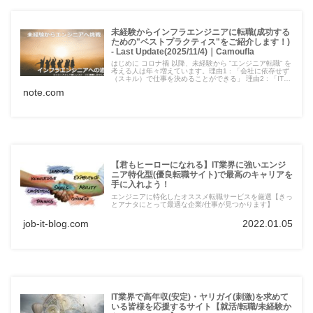
未経験からインフラエンジニアに転職(成功する
ための"ベストプラクティス"をご紹介します！)
- Last Update(2025/11/4)｜Camoufla
はじめに コロナ禍 以降、未経験から ”エンジニア転職” を
考える人は年々増えています。理由1 : 「会社に依存せず
（スキル）で仕事を決めることができる」 理由2 : 「IT業
界は平均年収が高く、また常に人不足であり仕事に困らな
note.com
い」 理由3 : 「リモートワークなど福利厚生が充実してお
り、また将来はフリーランスへ独立...
【君もヒーローになれる】IT業界に強いエンジ
ニア特化型(優良転職サイト)で最高のキャリアを
手に入れよう！
エンジニアに特化したオススメ転職サービスを厳選【きっ
とアナタにとって最適な企業/仕事が見つかります】
job-it-blog.com
2022.01.05
IT業界で高年収(安定)・ヤリガイ(刺激)を求めて
いる皆様を応援するサイト【就活/転職/未経験か