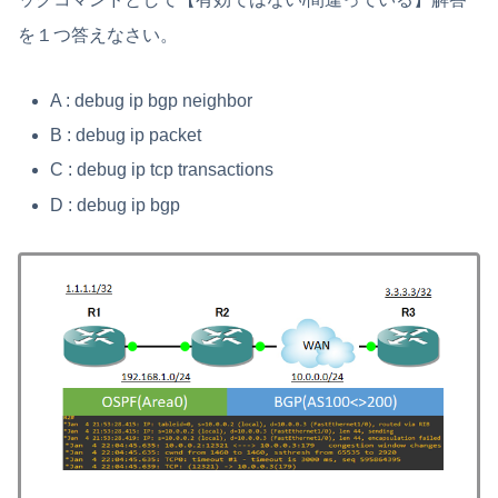
を１つ答えなさい。
A : debug ip bgp neighbor
B : debug ip packet
C : debug ip tcp transactions
D : debug ip bgp