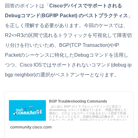
回答のポイントは「
Ciscoデバイスでサポートされる
Debug
コマンド
(
BGP/IP Packet) のベストプラクティス
」
を正しく理解する必要があります。今回のケースでは、
R2<>R3の区間で流れるトラフィックを可視化して障害切
り分けを行いたいため、BGP(TCP Transaction)やIP
Packetのシーケンスに特化したDebugコマンドを活用し
つつ、Cisco IOSではサポートされないコマンド(debug ip
bgp neighbor)の選択がベストアンサーとなります。
BGP Troubleshooting Commands
はじめに BGP のトラブルシューティングに役立つ
show/debug コマンドを載せています。 問題が発生した
場合に、どのようなコマンドがあるかという意味で作成し
たドキュメントとなり、詳細な情報は記載せず、コマンド
のみとしています。 ※IOSバージョンによりサポートし
ていないコマンドが含まれている場合があり...
community.cisco.com