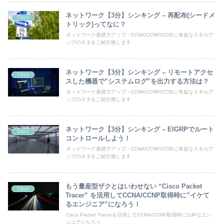
ネットワーク【3分】シンキング – 再配布(シードメ
Cisco
トリック)ってなに？
ネットワーク基礎力アップ - CCNA/CCNP/CCIEに有益なスキルア
ップのネタをご紹介致します
ネットワーク【3分】シンキング – リモートアクセ
Cisco
スした機器で”システムログ”を出力する方法は？
ネットワーク基礎力アップ - CCNA/CCNP/CCIEに有益なスキルア
ップのネタをご紹介致します
ネットワーク【3分】シンキング – EIGRPでルート
Cisco
コントロールしよう！
ネットワーク基礎力アップ - CCNA/CCNP/CCIEに有益なスキルア
ップのネタをご紹介致します
もう量産型ザクとはいわせない “Cisco Packet
Cisco
Tracer” を活用してCCNA/CCNP取得時に”イケて
るエンジニア”になろう！
Cisco Packet Tracerを活用してCCNA/CCNP取得時に1UPなエン
ジニアになろう