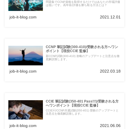
問題集でCCNP資格を取得するだけではあなたの市場評価
は低いです。高年収/評価を勝ち取る方法とは？
job-it-blog.com
2021.12.01
CCNP 筆記試験(300-410)/受験される方へワン
ポイント【現役CCIE 監修】
新CCNP試験(300-410) 攻略のアップデートと注意点を徹
底解説致します。
job-it-blog.com
2022.03.18
CCIE 筆記試験(350-401 Pass!!!)/受験される方
へワンポイント【現役CCIE 監修】
CCIE/CCNP共通試験(350-401) 受験のアップデートと
注意点を徹底解説致します。
job-it-blog.com
2021.06.06