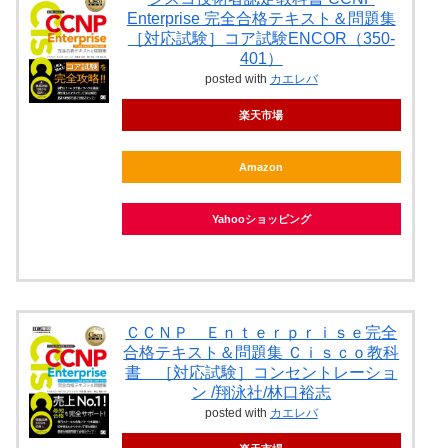
Enterprise 完全合格テキスト＆問題集
［対応試験］コア試験ENCOR（350-
401）
posted with
カエレバ
楽天市場
Amazon
Yahooショッピング
ＣＣＮＰ Ｅｎｔｅｒｐｒｉｓｅ完全
合格テキスト＆問題集 Ｃｉｓｃｏ教科
書 ［対応試験］コンセントレーショ
ン /翔泳社/林口裕志
posted with
カエレバ