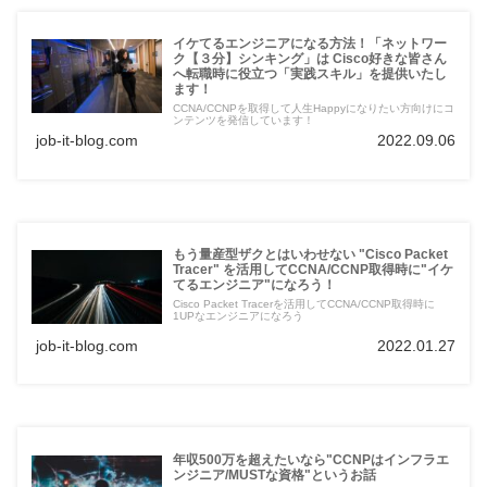
イケてるエンジニアになる方法！「ネットワー
ク【３分】シンキング」は Cisco好きな皆さん
へ転職時に役立つ「実践スキル」を提供いたし
ます！
CCNA/CCNPを取得して人生Happyになりたい方向けにコ
ンテンツを発信しています！
job-it-blog.com
2022.09.06
もう量産型ザクとはいわせない "Cisco Packet
Tracer" を活用してCCNA/CCNP取得時に"イケ
てるエンジニア"になろう！
Cisco Packet Tracerを活用してCCNA/CCNP取得時に
1UPなエンジニアになろう
job-it-blog.com
2022.01.27
年収500万を超えたいなら"CCNPはインフラエ
ンジニア/MUSTな資格"というお話