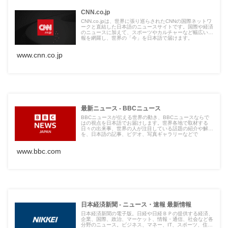
CNN.co.jp
CNN.co.jpは、世界に張り巡らされたCNNの国際ネットワ
ークと直結した日本語のニュースサイトです。国際や経済
のニュースに加えて、スポーツやカルチャーなど幅広い情
報を網羅し、世界の「今」を日本語で届けます。
www.cnn.co.jp
最新ニュース - BBCニュース
BBCニュースが伝える世界の動き、BBCニュースならで
はの視点を日本語でお届けします。世界各地で取材する
日々の出来事、世界の人が注目している話題の紹介や解説
を、日本語の記事、ビデオ、写真ギャラリーなどで
www.bbc.com
日本経済新聞 - ニュース・速報 最新情報
日本経済新聞の電子版。日経や日経ＢＰの提供する経済、
企業、国際、政治、マーケット、情報・通信、社会など各
分野のニュース。ビジネス、マネー、IT、スポーツ、住