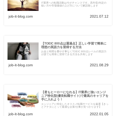
IT業界への転職活動は今がチャンスです。高年収/内定の
狙い方や市場価値の上げ方について解説致します
job-it-blog.com
2021.07.12
【TOEIC 800点は通過点】正しい学習で簡単に
理想の英語力を習得する方法
お金と時間を費やす事なくTOEIC 800点レベルの英語力
が誰でも簡単に習得できる方法を共有します
job-it-blog.com
2021.08.29
【君もヒーローになれる】IT業界に強いエンジ
ニア特化型(優良転職サイト)で最高のキャリアを
手に入れよう！
エンジニアに特化したオススメ転職サービスを厳選【きっ
とアナタにとって最適な企業/仕事が見つかります】
job-it-blog.com
2022.01.05