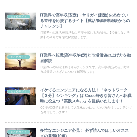
IT業界で高年収(安定)・ヤリガイ(刺激)を求めてい
まとめサイト
る皆様を応援するサイト【就活/転職/未経験からの
チャレンジ】
IT業界への就活/転職活動に不安を感じる方向けに【後悔しない活
動】のやり方を徹底解説致します。
IT業界へ転職(高年収/内定)と市場価値の上げ方を徹
まとめサイト
底解説
IT業界への転職活動は今がチャンスです。高年収/内定の狙い方や
市場価値の上げ方について解説致します
イケてるエンジニアになる方法！「ネットワーク
まとめサイト
【３分】シンキング」は Cisco好きな皆さんへ転職
時に役立つ「実践スキル」を提供いたします！
CCNA/CCNPを取得して人生Happyになりたい方向けにコンテンツ
を発信しています！
多忙なエンジニア必見！ 必ず読んでほしいオスス
まとめサイト
メの書籍(10選)