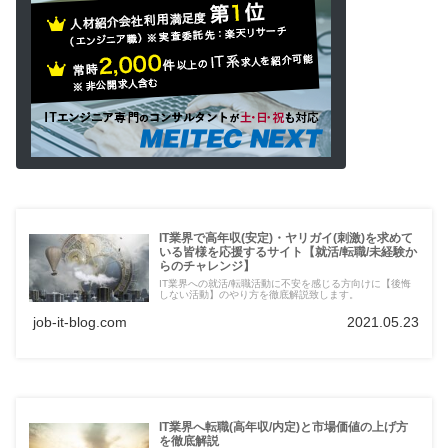
IT業界で高年収(安定)・ヤリガイ(刺激)を求めて
いる皆様を応援するサイト【就活/転職/未経験か
らのチャレンジ】
IT業界への就活/転職活動に不安を感じる方向けに【後悔
しない活動】のやり方を徹底解説致します。
job-it-blog.com
2021.05.23
IT業界へ転職(高年収/内定)と市場価値の上げ方
を徹底解説