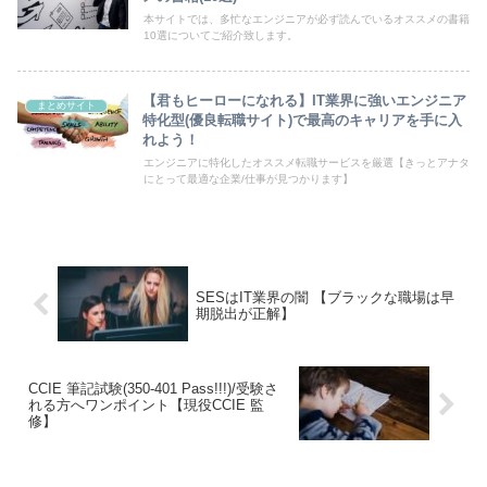
本サイトでは、多忙なエンジニアが必ず読んでいるオススメの書籍
10選についてご紹介致します。
【君もヒーローになれる】IT業界に強いエンジニア
まとめサイト
特化型(優良転職サイト)で最高のキャリアを手に入
れよう！
エンジニアに特化したオススメ転職サービスを厳選【きっとアナタ
にとって最適な企業/仕事が見つかります】
SESはIT業界の闇 【ブラックな職場は早
期脱出が正解】
CCIE 筆記試験(350-401 Pass!!!)/受験さ
れる方へワンポイント【現役CCIE 監
修】