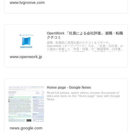
www.tvgroove.com
OpenWork 「社員による会社評価」 就職・転職
クチコミ
就職・転職前に採用企業のクチコミをリサーチ。
OpenWork（オープンワーク）では、「社員・元社員」か
ら独自に収集した「年収・待遇」や「職場環境」の評価・
レビューを共有。「組織体制」、「退社理由」など、8カ
テゴリのクチコミと「給与制度」、8つの評価スコアで採
www.openwork.jp
用企業を分析します。
Home page - Google News
Read full articles, watch videos, browse thousands of
titles and more on the "Home page" topic with Google
News.
news.google.com