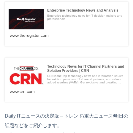
Enterprise Technology News and Analysis
Enterprise technology news for IT decision-makers and
professionals
www.theregister.com
Technology News for IT Channel Partners and
Solution Providers | CRN
CRN is the top technology news and information source
for solution providers, IT channel partners, and value-
added resellers (VARs). Get exclusive and breaking ...
www.crn.com
Daily ITニュースの決定版 – トレンド/重大ニュース/明日の
話題などをご紹介します。