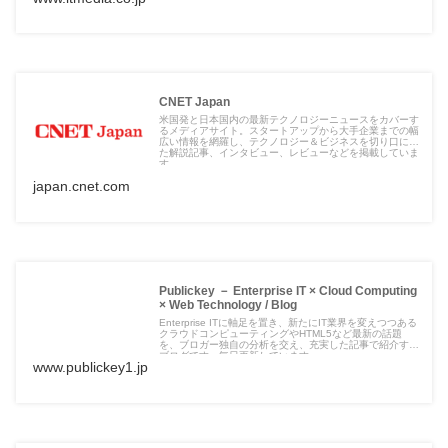
CNET Japan
米国発と日本国内の最新テクノロジーニュースをカバーす
るメディアサイト。スタートアップから大手企業までの幅
広い情報を網羅し、テクノロジー＆ビジネスを切り口にし
た解説記事、インタビュー、レビューなどを掲載していま
す。
japan.cnet.com
Publickey － Enterprise IT × Cloud Computing
× Web Technology / Blog
Enterprise ITに軸足を置き、新たにIT業界を変えつつある
クラウドコンピューティングやHTML5など最新の話題
を、ブロガー独自の分析を交え、充実した記事で紹介する
ブログです。毎日更新しています。
www.publickey1.jp