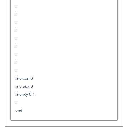
!
!
!
!
!
!
!
!
!
line con 0
line aux 0
line vty 0 4
!
end