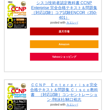
シスコ技術者認定教科書 CCNP
Enterprise 完全合格テキスト＆問題集
［対応試験］コア試験ENCOR（350-
401）
posted with
カエレバ
楽天市場
Amazon
Yahooショッピング
ＣＣＮＰ Ｅｎｔｅｒｐｒｉｓｅ完全
合格テキスト＆問題集 Ｃｉｓｃｏ教科
書 ［対応試験］コンセントレーショ
ン /翔泳社/林口裕志
posted with
カエレバ