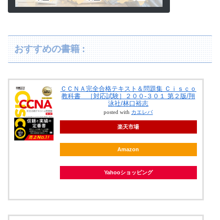
おすすめの書籍 :
ＣＣＮＡ完全合格テキスト＆問題集 Ｃｉｓｃｏ
教科書 ［対応試験］２００-３０１ 第２版/翔
泳社/林口裕志
posted with
カエレバ
楽天市場
Amazon
Yahooショッピング