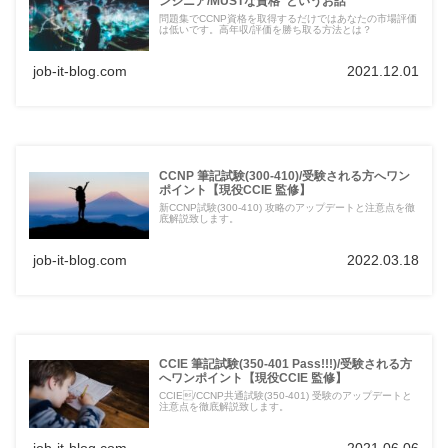
ンジニア/MUSTな資格"というお話
問題集でCCNP資格を取得するだけではあなたの市場評価
は低いです。高年収/評価を勝ち取る方法とは？
job-it-blog.com
2021.12.01
CCNP 筆記試験(300-410)/受験される方へワン
ポイント【現役CCIE 監修】
新CCNP試験(300-410) 攻略のアップデートと注意点を徹
底解説致します。
job-it-blog.com
2022.03.18
CCIE 筆記試験(350-401 Pass!!!)/受験される方
へワンポイント【現役CCIE 監修】
CCIE/CCNP共通試験(350-401) 受験のアップデートと
注意点を徹底解説致します。