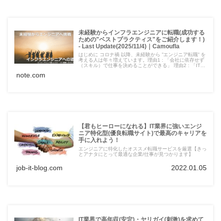
未経験からインフラエンジニアに転職(成功する
ための"ベストプラクティス"をご紹介します！)
- Last Update(2025/11/4)｜Camoufla
はじめに コロナ禍 以降、未経験から ”エンジニア転職” を
考える人は年々増えています。理由1 : 「会社に依存せず
（スキル）で仕事を決めることができる」 理由2 : 「IT業
界は平均年収が高く、また常に人不足であり仕事に困らな
note.com
い」 理由3 : 「リモートワークなど福利厚生が充実してお
り、また将来はフリーランスへ独立...
【君もヒーローになれる】IT業界に強いエンジ
ニア特化型(優良転職サイト)で最高のキャリアを
手に入れよう！
エンジニアに特化したオススメ転職サービスを厳選【きっ
とアナタにとって最適な企業/仕事が見つかります】
job-it-blog.com
2022.01.05
IT業界で高年収(安定)・ヤリガイ(刺激)を求めて