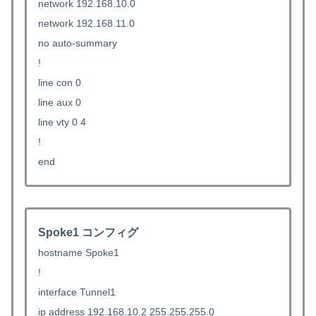
network 192.168.10.0
network 192.168.11.0
no auto-summary
!
line con 0
line aux 0
line vty 0 4
!
end
Spoke1 コンフィグ
hostname Spoke1
!
interface Tunnel1
ip address 192.168.10.2 255.255.255.0