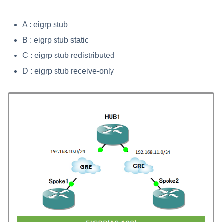
A : eigrp stub
B : eigrp stub static
C : eigrp stub redistributed
D : eigrp stub receive-only