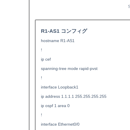
S
R1-AS1 コンフィグ
hostname R1-AS1
!
ip cef
spanning-tree mode rapid-pvst
!
interface Loopback1
ip address 1.1.1.1 255.255.255.255
ip ospf 1 area 0
!
interface Ethernet0/0