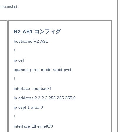
creenshot
R2-AS1 コンフィグ
hostname R2-AS1
!
ip cef
spanning-tree mode rapid-pvst
!
interface Loopback1
ip address 2.2.2.2 255.255.255.0
ip ospf 1 area 0
!
interface Ethernet0/0