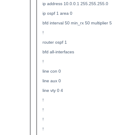
ip address 10.0.0.1 255.255.255.0
ip ospf 1 area 0
bfd interval 50 min_rx 50 multiplier 5
!
router ospf 1
bfd all-interfaces
!
line con 0
line aux 0
line vty 0 4
!
!
!
!