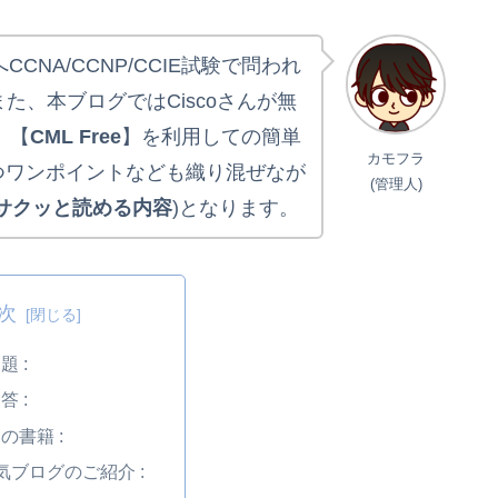
CCNA/CCNP/CCIE試験で問われ
また、本ブログではCiscoさんが無
】【
CML Free
】を利用しての簡単
カモフラ
つワンポイントなども織り混ぜなが
(管理人)
サクッと読める内容
)となります。
次
題 :
答 :
の書籍 :
人気ブログのご紹介 :