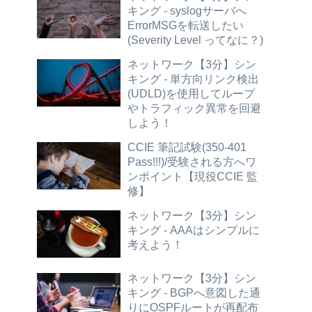
キング - syslogサーバへ
ErrorMSGを転送したい
(Severity Level ってなに？)
ネットワーク【3分】シン
キング - 単方向リンク検出
(UDLD)を使用してループ
やトラフィック異常を回避
しよう！
CCIE 筆記試験(350-401
Pass!!!)/受験される方へワ
ンポイント【現役CCIE 監
修】
ネットワーク【3分】シン
キング - AAAはシンプルに
考えよう！
ネットワーク【3分】シン
キング - BGPへ意図した通
りにOSPFルートが再配布