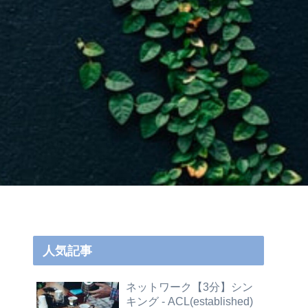
人気記事
ネットワーク【3分】シン
キング - ACL(established)