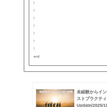
!
!
!
!
!
!
!
end
未経験からイン
ストプラクティス
Update(2025/1