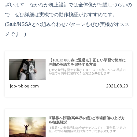
ざいます。なかなか机上設計では全体像が把握しづらいの
で、ぜひ詳細は実機での動作検証がおすすめです。
(Stub/NSSAとの組み合わせパターンもぜひ実機がオスス
メです！)
【TOEIC 800点は通過点】正しい学習で簡単に
理想の英語力を習得する方法
お金と時間を費やす事なくTOEIC 800点レベルの英語力
が誰でも簡単に習得できる方法を共有します
job-it-blog.com
2021.08.29
IT業界へ転職(高年収/内定)と市場価値の上げ方
を徹底解説
IT業界への転職活動は今がチャンスです。高年収/内定の
狙い方や市場価値の上げ方について解説致します