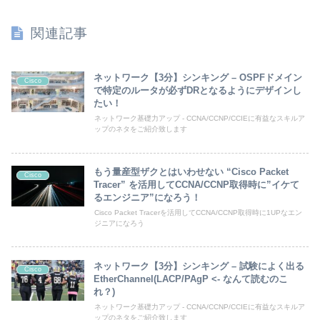
関連記事
ネットワーク【3分】シンキング – OSPFドメイン
Cisco
で特定のルータが必ずDRとなるようにデザインし
たい！
ネットワーク基礎力アップ - CCNA/CCNP/CCIEに有益なスキルア
ップのネタをご紹介致します
もう量産型ザクとはいわせない “Cisco Packet
Cisco
Tracer” を活用してCCNA/CCNP取得時に”イケて
るエンジニア”になろう！
Cisco Packet Tracerを活用してCCNA/CCNP取得時に1UPなエン
ジニアになろう
ネットワーク【3分】シンキング – 試験によく出る
Cisco
EtherChannel(LACP/PAgP <- なんて読むのこ
れ？)
ネットワーク基礎力アップ - CCNA/CCNP/CCIEに有益なスキルア
ップのネタをご紹介致します