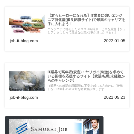
【君もヒーローになれる】IT業界に強いエンジ
ニア特化型(優良転職サイト)で最高のキャリアを
手に入れよう！
エンジニアに特化したオススメ転職サービスを厳選【きっ
とアナタにとって最適な企業/仕事が見つかります】
job-it-blog.com
2022.01.05
IT業界で高年収(安定)・ヤリガイ(刺激)を求めて
いる皆様を応援するサイト【就活/転職/未経験か
らのチャレンジ】
IT業界への就活/転職活動に不安を感じる方向けに【後悔
しない活動】のやり方を徹底解説致します。
job-it-blog.com
2021.05.23