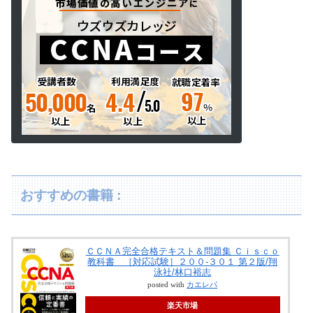
おすすめの書籍 :
ＣＣＮＡ完全合格テキスト＆問題集 Ｃｉｓｃｏ
教科書 ［対応試験］２００-３０１ 第２版/翔
泳社/林口裕志
posted with
カエレバ
楽天市場