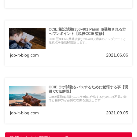
CCIE 筆記試験(350-401 Pass!!!)/受験される方
へワンポイント【現役CCIE 監修】
CCIE/CCNP共通試験(350-401) 受験のアップデートと
注意点を徹底解説致します。
job-it-blog.com
2021.06.06
CCIE ラボ試験をパスするために覚悟する事【現
役 CCIE解説】
Cisco最高峰試験(CCIEラボ)に合格するためには不屈の覚
悟と精神力が必要な理由を解説します
job-it-blog.com
2021.09.05