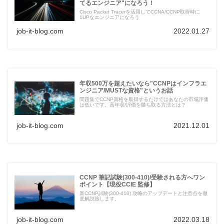
てるエンジニア"になろう！
Cisco Packet Tracerを活用してCCNA/CCNP取得時に
1UPなエンジニアになろう
job-it-blog.com
2022.01.27
年収500万を超えたいなら"CCNPはインフラエ
ンジニア/MUSTな資格"というお話
問題集でCCNP資格を取得するだけではあなたの市場評価
は低いです。高年収/評価を勝ち取る方法とは？
job-it-blog.com
2021.12.01
CCNP 筆記試験(300-410)/受験される方へワン
ポイント【現役CCIE 監修】
新CCNP試験(300-410) 攻略のアップデートと注意点を徹
底解説致します。
job-it-blog.com
2022.03.18