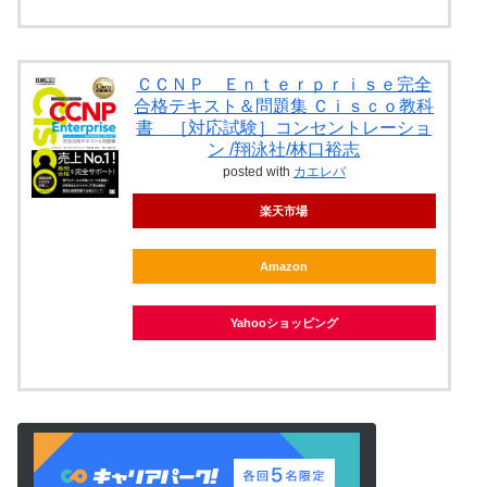
ＣＣＮＰ Ｅｎｔｅｒｐｒｉｓｅ完全
合格テキスト＆問題集 Ｃｉｓｃｏ教科
書 ［対応試験］コンセントレーショ
ン /翔泳社/林口裕志
posted with
カエレバ
楽天市場
Amazon
Yahooショッピング