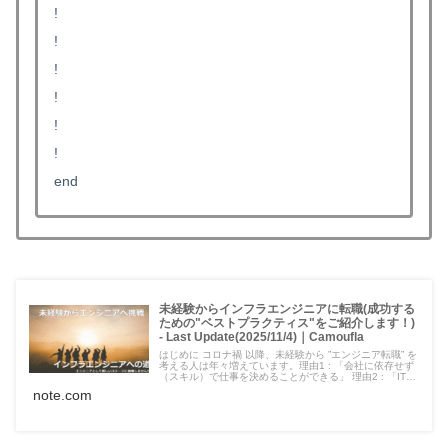
!
!
!
!
!
!
end
未経験からインフラエンジニアに転職(成功する
ための"ベストプラクティス"をご紹介します！)
- Last Update(2025/11/4)｜Camoufla
はじめに コロナ禍 以降、未経験から ”エンジニア転職” を
考える人は年々増えています。理由1 : 「会社に依存せず
（スキル）で仕事を決めることができる」 理由2 : 「IT業
界は平均年収が高く、また常に人不足であり仕事に困らな
note.com
い」 理由3 : 「リモートワークなど福利厚生が充実してお
り、また将来はフリーランスへ独立...